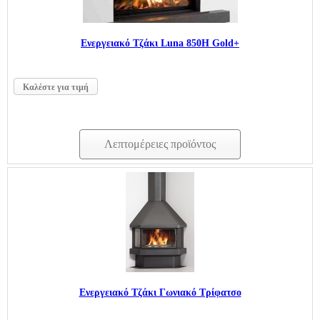
Ενεργειακό Τζάκι Luna 850H Gold+
Καλέστε για τιμή
Λεπτομέρειες προϊόντος
Ενεργειακό Τζάκι Γωνιακό Τρίφατσο