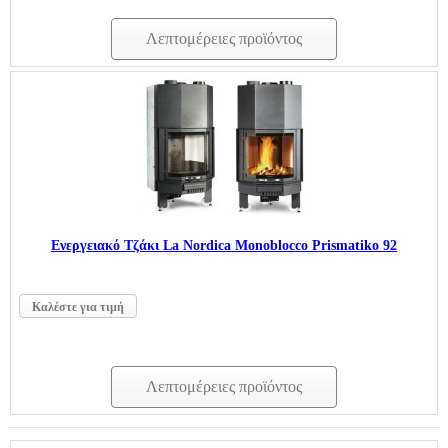
Λεπτομέρειες προϊόντος
Ενεργειακό Τζάκι La Nordica Monoblocco Prismatiko 92
Καλέστε για τιμή
Λεπτομέρειες προϊόντος