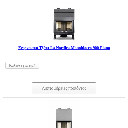
Ενεργειακό Τζάκι La Nordica Monoblocco 900 Piano
Καλέστε για τιμή
Λεπτομέρειες προϊόντος