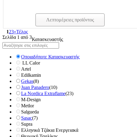
Λεπτομέρειες προϊόντος
1
2
3
»
Τέλος
Σελίδα 1 από 3
Κατασκευαστής
Οποιαδήποτε Κατασκευαστής
LL Calor
Artel
Edilkamin
Gekas
(8)
Juan Panadero
(10)
La Nordica Extraflame
(23)
M-Design
Metlor
Salgueda
Sasac
(7)
Supra
Ελληνικά Τζάκια Ενεργειακά
Θερμική Τσαλίκης