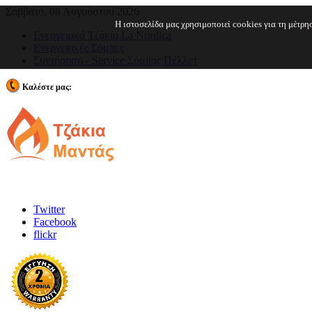
Σάββατο, 08 Αυγούστου 2026
Η ιστοσελίδα μας χρησιμοποιεί cookies για τη μέτρ
Ενεργειακά Τζάκια La Nordica
Ενεργειακές Σόμπες
Συντήρηση - Service Σόμπας Πέλλετ
Καλέστε μας:
210 2443962
Twitter
Facebook
flickr