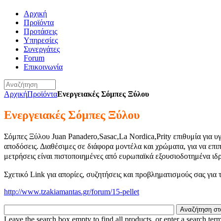
Αρχική
Προϊόντα
Προτάσεις
Υπηρεσίες
Συνεργάτες
Forum
Επικοινωνία
Αρχική
Προϊόντα
Ενεργειακές Σόμπες Ξύλου
Ενεργειακές Σόμπες Ξύλου
Σόμπες Ξύλου Juan Panadero,Sasac,La Nordica,Prity επιθυμία για υ
αποδόσεις. Διαθέσιμες σε διάφορα μοντέλα και χρώματα, για να επι
μετρήσεις είναι πιστοποιημένες από ευρωπαϊκά εξουσιοδοτημένα ιδ
Σχετικό
Link
για απορίες, συζητήσεις και προβληματισμούς σας για 
http://www.tzakiamantas.gr/forum/15-pellet
Leave the search box empty to find all products, or enter a search term