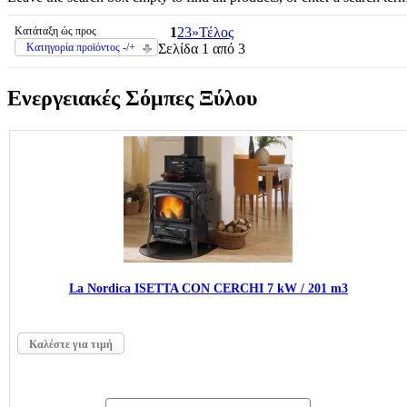
Κατάταξη ώς προς
1
2
3
»
Τέλος
Κατηγορία προϊόντος -/+
Σελίδα 1 από 3
Ενεργειακές Σόμπες Ξύλου
La Nordica ISΕTTA CON CERCHI 7 kW / 201 m3
Καλέστε για τιμή