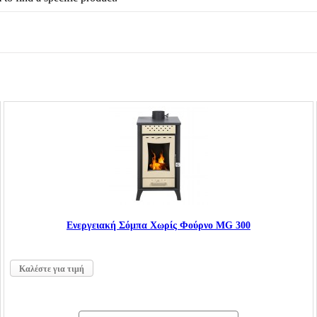
Ενεργειακή Σόμπα Χωρίς Φούρνο MG 300
Καλέστε για τιμή