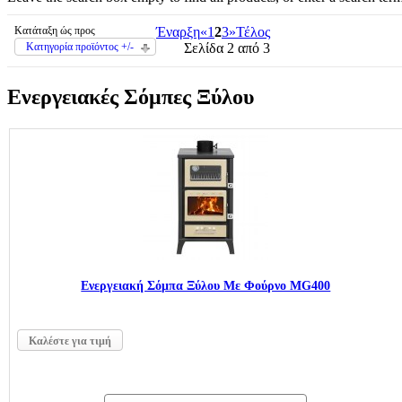
Κατάταξη ώς προς
Έναρξη
«
1
2
3
»
Τέλος
Κατηγορία προϊόντος +/-
Σελίδα 2 από 3
Ενεργειακές Σόμπες Ξύλου
Ενεργειακή Σόμπα Ξύλου Με Φούρνο MG400
Καλέστε για τιμή