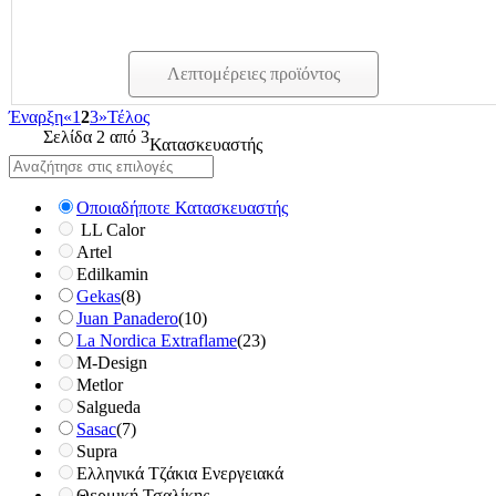
Λεπτομέρειες προϊόντος
Έναρξη
«
1
2
3
»
Τέλος
Σελίδα 2 από 3
Κατασκευαστής
Οποιαδήποτε Κατασκευαστής
LL Calor
Artel
Edilkamin
Gekas
(8)
Juan Panadero
(10)
La Nordica Extraflame
(23)
M-Design
Metlor
Salgueda
Sasac
(7)
Supra
Ελληνικά Τζάκια Ενεργειακά
Θερμική Τσαλίκης