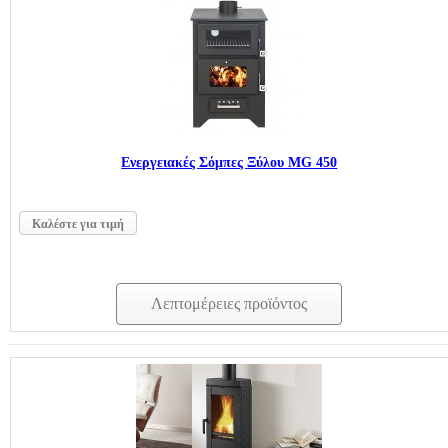
Ενεργειακές Σόμπες Ξύλου MG 450
Καλέστε για τιμή
Λεπτομέρειες προϊόντος