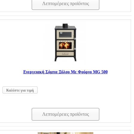
Λεπτομέρειες προϊόντος
Ενεργειακή Σόμπα Ξύλου Με Φούρνο MG 500
Καλέστε για τιμή
Λεπτομέρειες προϊόντος