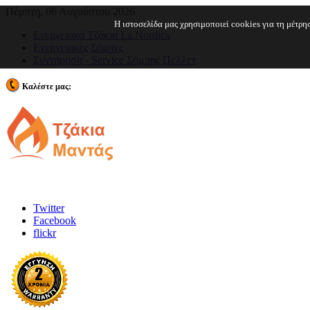
Πέμπτη, 06 Αυγούστου 2026
Η ιστοσελίδα μας χρησιμοποιεί cookies για τη μέτρ
Ενεργειακά Τζάκια La Nordica
Ενεργειακές Σόμπες
Συντήρηση - Service Σόμπας Πέλλετ
Καλέστε μας:
210 2443962
Twitter
Facebook
flickr