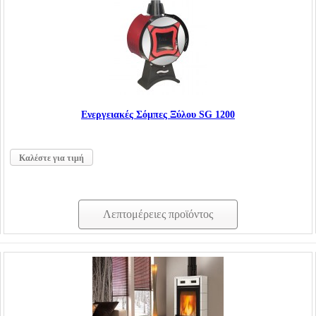
Ενεργειακές Σόμπες Ξύλου SG 1200
Καλέστε για τιμή
Λεπτομέρειες προϊόντος