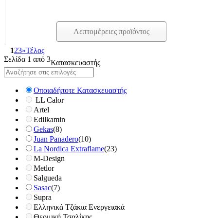
Λεπτομέρειες προϊόντος
1
2
3
»
Τέλος
Σελίδα 1 από 3
Κατασκευαστής
Οποιαδήποτε Κατασκευαστής
LL Calor
Artel
Edilkamin
Gekas
(8)
Juan Panadero
(10)
La Nordica Extraflame
(23)
M-Design
Metlor
Salgueda
Sasac
(7)
Supra
Ελληνικά Τζάκια Ενεργειακά
Θερμική Τσαλίκης