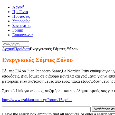
Αρχική
Προϊόντα
Προτάσεις
Υπηρεσίες
Συνεργάτες
Forum
Επικοινωνία
Αρχική
Προϊόντα
Ενεργειακές Σόμπες Ξύλου
Ενεργειακές Σόμπες Ξύλου
Σόμπες Ξύλου Juan Panadero,Sasac,La Nordica,Prity επιθυμία για υ
αποδόσεις. Διαθέσιμες σε διάφορα μοντέλα και χρώματα, για να επι
μετρήσεις είναι πιστοποιημένες από ευρωπαϊκά εξουσιοδοτημένα ιδ
Σχετικό
Link
για απορίες, συζητήσεις και προβληματισμούς σας για 
http://www.tzakiamantas.gr/forum/15-pellet
Leave the search box empty to find all products, or enter a search term