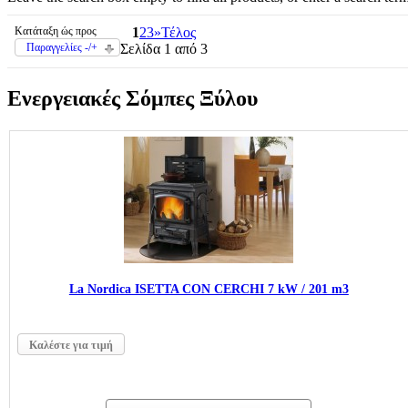
Κατάταξη ώς προς
1
2
3
»
Τέλος
Παραγγελίες -/+
Σελίδα 1 από 3
Ενεργειακές Σόμπες Ξύλου
La Nordica ISΕTTA CON CERCHI 7 kW / 201 m3
Καλέστε για τιμή