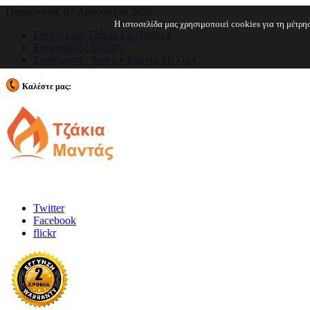
Παρασκευή, 07 Αυγούστου 2026
Η ιστοσελίδα μας χρησιμοποιεί cookies για τη μέτρ
Ενεργειακά Τζάκια La Nordica
Ενεργειακές Σόμπες
Συντήρηση - Service Σόμπας Πέλλετ
Καλέστε μας:
210 2443962
Twitter
Facebook
flickr