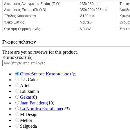
Διαστάσεις Ανοίγματος Εστίας (ΠxΥ)
235x280 mm
Τριτογ
Διαστάσεις Εστίας (ΠxΥxΒ)
350x290x225 mm
Απόδ
Έξοδος Καυσαερίων
Ø120 mm
Καταν
Υλικό Εστίας
Μαντέμι
Θερμα
Ωφέλιμη Θερμική Ισχύς
6,0 kW
Στόμι
Γνώμες πελατών
There are yet no reviews for this product.
Κατασκευαστής
Οποιαδήποτε Κατασκευαστής
LL Calor
Artel
Edilkamin
Gekas
(8)
Juan Panadero
(10)
La Nordica Extraflame
(23)
M-Design
Metlor
Salgueda