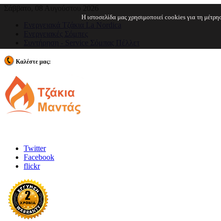
Σάββατο, 08 Αυγούστου 2026
Η ιστοσελίδα μας χρησιμοποιεί cookies για τη μέτρ
Ενεργειακά Τζάκια La Nordica
Ενεργειακές Σόμπες
Συντήρηση - Service Σόμπας Πέλλετ
Καλέστε μας:
210 2443962
Twitter
Facebook
flickr