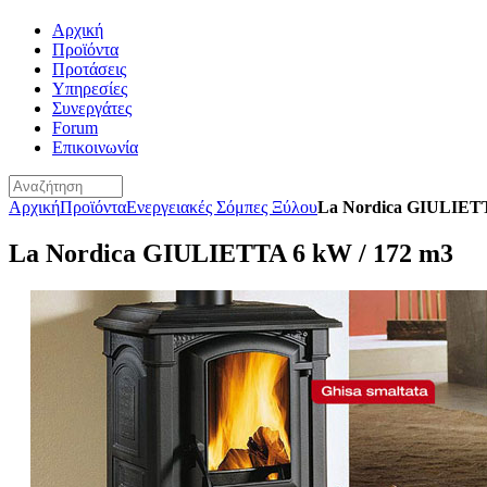
Αρχική
Προϊόντα
Προτάσεις
Υπηρεσίες
Συνεργάτες
Forum
Επικοινωνία
Αρχική
Προϊόντα
Ενεργειακές Σόμπες Ξύλου
La Nordica GIULIETT
La Nordica GIULIETTA 6 kW / 172 m3