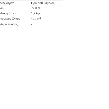
ενής Αέρας
Προ-ρυθμισμένος
οση
79,8 %
άλωση Ξύλου
1,7 kg/h
3
ινόμενος Όγκος
172 m
ο Αέρα Καύσης
-