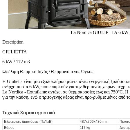
La Nordica GIULIETTA 6 kW 
Description
GIULIETTA
6 kW / 172 m3
Ωφέλιμη Θερμική Ισχύς / Θερμαινόμενος Όγκος
Η Giulietta είναι μια εξολοκλήρου μαντεμένια ενεργειακή ξυλόσομπ
ανέρχεται στα 6 kW, που επαρκούν για την θέρμανση χώρων μέχρι κα
La Nordica - Extraflame αντέχει σε θερμοκρασίες έως και 750°C. Η 
για την καύση, ενώ ο τριτογενής αέρας είναι προ-ρυθμισμένος από τ
Τεχνικά Χαρακτηριστικά
Εξωτερικές Διαστάσεις (ΠxΥxΒ)
487x706x430 mm
Πρωτο
Βάρος
117 kg
Δευτε