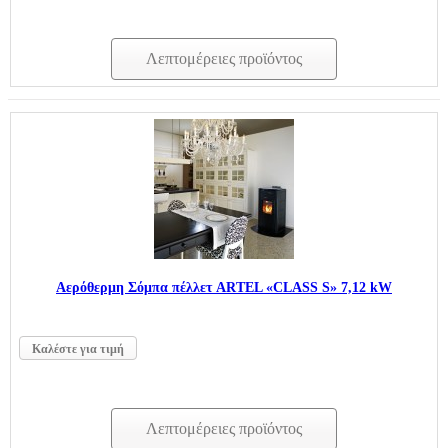
Λεπτομέρειες προϊόντος
Aερόθερμη Σόμπα πέλλετ ARTEL «CLASS S» 7,12 kW
Καλέστε για τιμή
Λεπτομέρειες προϊόντος