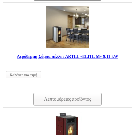
Aερόθερμη Σόμπα πέλλετ ARTEL «ELITE M» 9,11 kW
Καλέστε για τιμή
Λεπτομέρειες προϊόντος