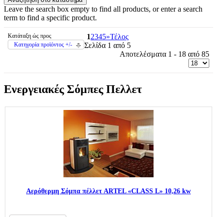
Leave the search box empty to find all products, or enter a search
term to find a specific product.
Κατάταξη ώς προς
1
2
3
4
5
»
Τέλος
Κατηγορία προϊόντος +/-
Σελίδα 1 από 5
Αποτελέσματα 1 - 18 από 85
Ενεργειακές Σόμπες Πελλετ
Aερόθερμη Σόμπα πέλλετ ARTEL «CLASS L» 10,26 kw