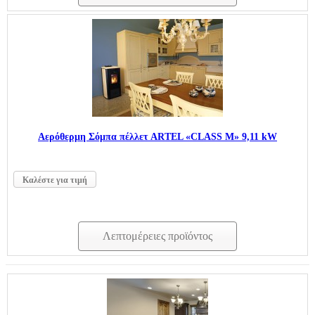
Aερόθερμη Σόμπα πέλλετ ARTEL «CLASS M» 9,11 kW
Καλέστε για τιμή
Λεπτομέρειες προϊόντος