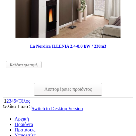
La Nordica ILLENIA 2,4-8,0 kW / 230m3
Καλέστε για τιμή
Λεπτομέρειες προϊόντος
1
2
3
4
5
»
Τέλος
Σελίδα 1 από 5
Switch to Desktop Version
Αρχική
Προϊόντα
Προτάσεις
Υπηρεσίες