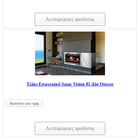
Λεπτομέρειες προϊόντος
Τζάκι Ενεργειακό Sasac Vision 81 Δύο Όψεων
Καλέστε για τιμή
Λεπτομέρειες προϊόντος