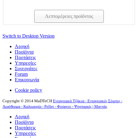
Λεπτομέρειες προϊόντος
Switch to Desktop Version
Αρχική
Προϊόντα
Προτάσεις
Υπηρεσίες
Συνεργάτες
Forum
Επικοινωνία
Cookie policy
Copyright © 2014 MaDTeCH
Ενεργειακά Τζάκια - Ενεργειακές Σόμπες -
Αερόθερμα - Καλοριφέρ - Pellet - Φούρνοι - Ψησταριές | Μαντάς
Αρχική
Προϊόντα
Προτάσεις
Υπηρεσίες