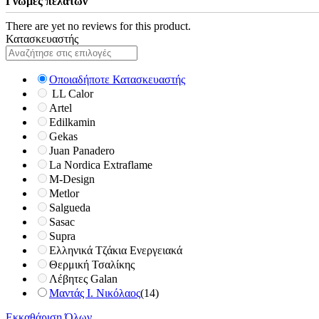
Γνώμες πελατών
There are yet no reviews for this product.
Κατασκευαστής
Οποιαδήποτε Κατασκευαστής
LL Calor
Artel
Edilkamin
Gekas
Juan Panadero
La Nordica Extraflame
M-Design
Metlor
Salgueda
Sasac
Supra
Ελληνικά Τζάκια Ενεργειακά
Θερμική Τσαλίκης
Λέβητες Galan
Μαντάς Ι. Νικόλαος
(14)
Εκκαθάριση Όλων