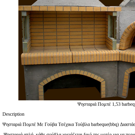
Ψησταριά Πομπέ 1,53 barbeq
Description
Ψησταριά Πομπέ Με Γούβα Τσέχικα Τούβλα barbeque(bbq) Διαστάσε
Ψησταριά απλή, κάθε σούβλα χρειάζεται δικό της μοτέρ για να περι