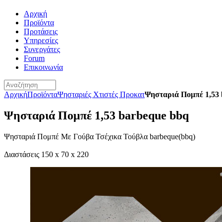
Αρχική
Προϊόντα
Προτάσεις
Υπηρεσίες
Συνεργάτες
Forum
Επικοινωνία
Αρχική
Προϊόντα
Ψησταριές Χτιστές Προκατ
Ψησταριά Πομπέ 1,53
Ψησταριά Πομπέ 1,53 barbeque bbq
Ψησταριά Πομπέ Με Γούβα Τσέχικα Τούβλα barbeque(bbq)
Διαστάσεις 150 x 70 x 220