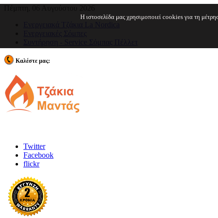
Πέμπτη, 06 Αυγούστου 2026
Η ιστοσελίδα μας χρησιμοποιεί cookies για τη μέτρ
Ενεργειακά Τζάκια La Nordica
Ενεργειακές Σόμπες
Συντήρηση - Service Σόμπας Πέλλετ
Καλέστε μας:
210 2443962
Twitter
Facebook
flickr