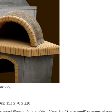
ue bbq
ις 153 x 70 x 220
στραφεί.Ψησταριά με κοχλία - Αλυσίδα, όλες οι σούβλες περιστρέφοντ