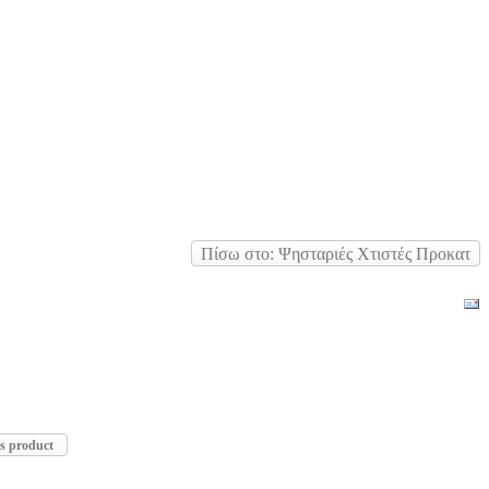
Πίσω στο: Ψησταριές Χτιστές Προκατ
is product