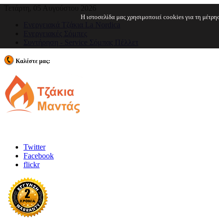
Τετάρτη, 05 Αυγούστου 2026
Η ιστοσελίδα μας χρησιμοποιεί cookies για τη μέτρ
Ενεργειακά Τζάκια La Nordica
Ενεργειακές Σόμπες
Συντήρηση - Service Σόμπας Πέλλετ
Καλέστε μας:
210 2443962
Twitter
Facebook
flickr