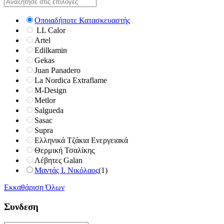
Οποιαδήποτε Κατασκευαστής
LL Calor
Artel
Edilkamin
Gekas
Juan Panadero
La Nordica Extraflame
M-Design
Metlor
Salgueda
Sasac
Supra
Ελληνικά Τζάκια Ενεργειακά
Θερμική Τσαλίκης
Λέβητες Galan
Μαντάς Ι. Νικόλαος
(1)
Εκκαθάριση Όλων
Συνδεση