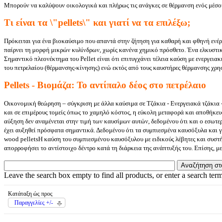
Μπορούν να καλύψουν οικολογικά και πλήρως τις ανάγκες σε θέρμανση ενός μέσου
Τι είναι τα \"
pellets\" και γιατί να τα επιλέξω;
Πρόκειται για ένα βιοκαύσιμο που απαντά στην ζήτηση για καθαρή και φθηνή ενέρ
παίρνει τη μορφή μικρών κυλίνδρων, χωρίς κανένα χημικό πρόσθετο. Ένα ελκυστικ
Σημαντικό πλεονέκτημα του Pellet είναι ότι επιτυγχάνει τέλεια καύση με ενεργει
του πετρελαίου (θέρμανσης-κίνησης) ενώ εκτός από τους καυστήρες θέρμανσης χρησ
P
ellets - Βιομάζα: Το αντίπαλο δέος στο πετρέλαιο
Οικονομική θεώρηση – σύγκριση με άλλα καύσιμα σε Τζάκια - Ενεργειακά τζάκια 
και σε επιμέρους τομείς όπως το χαμηλό κόστος, η εύκολη μεταφορά και αποθήκευ
αύξηση δεν αναμένεται στην τιμή των καυσίμων αυτών, δεδομένου ότι και ο εσωτερ
έχει αυξηθεί πρόσφατα σημαντικά. Δεδομένου ότι τα συμπιεσμένα καυσόξυλα και γ
wood pelletsΗ καύση του συμπιεσμένου καυσόξυλου με ειδικούς λέβητες και συστή
απορροφήσει το αντίστοιχο δέντρο κατά τη διάρκεια της ανάπτυξής του. Επίσης, μ
Leave the search box empty to find all products, or enter a search term
Κατάταξη ώς προς
Παραγγελίες +/-