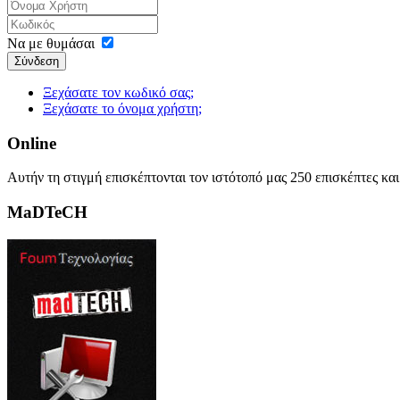
Να με θυμάσαι
Σύνδεση
Ξεχάσατε τον κωδικό σας;
Ξεχάσατε το όνομα χρήστη;
Online
Αυτήν τη στιγμή επισκέπτονται τον ιστότοπό μας 250 επισκέπτες κα
MaDTeCH