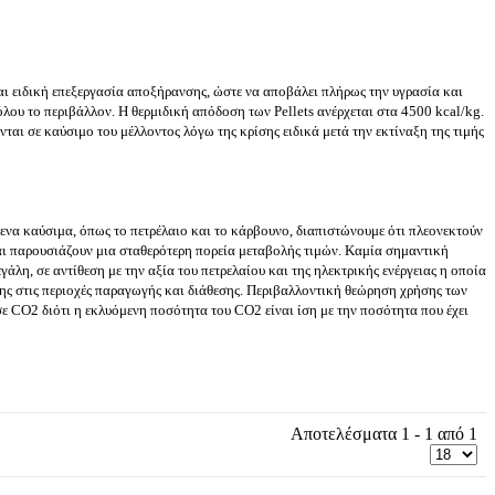
ται ειδική επεξεργασία αποξήρανσης, ώστε να αποβάλει πλήρως την υγρασία και
ου το περιβάλλον. Η θερμιδική απόδοση των Pellets ανέρχεται στα 4500 kcal/kg.
ται σε καύσιμο του μέλλοντος λόγω της κρίσης ειδικά μετά την εκτίναξη της τιμής
ενα καύσιμα, όπως το πετρέλαιο και το κάρβουνο, διαπιστώνουμε ότι πλεονεκτούν
και παρουσιάζουν μια σταθερότερη πορεία μεταβολής τιμών. Καμία σημαντική
λη, σε αντίθεση με την αξία του πετρελαίου και της ηλεκτρικής ενέργειας η οποία
σης στις περιοχές παραγωγής και διάθεσης. Περιβαλλοντική θεώρηση χρήσης των
ε CO2 διότι η εκλυόμενη ποσότητα του CO2 είναι ίση με την ποσότητα που έχει
Αποτελέσματα 1 - 1 από 1