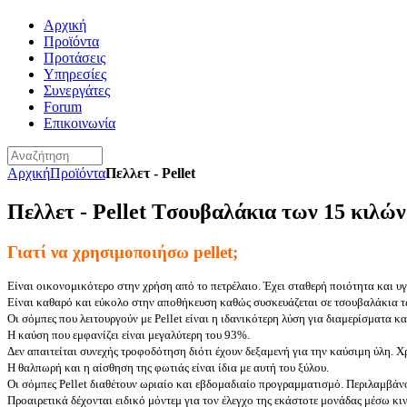
Αρχική
Προϊόντα
Προτάσεις
Υπηρεσίες
Συνεργάτες
Forum
Επικοινωνία
Αρχική
Προϊόντα
Πελλετ - Pellet
Πελλετ - Pellet Tσουβαλάκια των 15 κιλών
Γιατί να χρησιμοποιήσω
pellet;
Είναι οικονομικότερο στην χρήση από το πετρέλαιο. Έχει σταθερή ποιότητα και υ
Είναι καθαρό και εύκολο στην αποθήκευση καθώς συσκευάζεται σε τσουβαλάκια τ
Οι σόμπες που λειτουργούν με Pellet είναι η ιδανικότερη λύση για διαμερίσματα 
Η καύση που εμφανίζει είναι μεγαλύτερη του 93%.
Δεν απαιτείται συνεχής τροφοδότηση διότι έχουν δεξαμενή για την καύσιμη ύλη. Χρ
Η θαλπωρή και η αίσθηση της φωτιάς είναι ίδια με αυτή του ξύλου.
Οι σόμπες Pellet διαθέτουν ωριαίο και εβδομαδιαίο προγραμματισμό. Περιλαμβά
Προαιρετικά δέχονται ειδικό μόντεμ για τον έλεγχο της εκάστοτε μονάδας μέσω κ