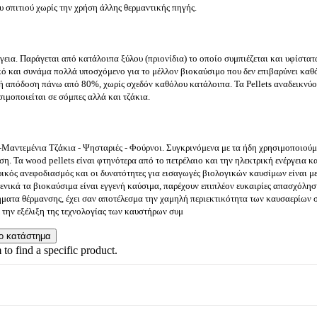
 σπιτιού χωρίς την χρήση άλλης θερμαντικής πηγής.
γεια. Παράγεται από κατάλοιπα ξύλου (πριονίδια) το οποίο συμπιέζεται και υφίστα
ό και συνάμα πολλά υποσχόμενο για το μέλλον βιοκαύσιμο που δεν επιβαρύνει καθόλ
ακή απόδοση πάνω από 80%, χωρίς σχεδόν καθόλου κατάλοιπα. Τα Pellets αναδεικνύον
ιμοποιείται σε σόμπες αλλά και τζάκια.
-Μαντεμένια Τζάκια - Ψησταριές - Φούρνοι. Συγκρινόμενα με τα ήδη χρησιμοποιούμ
ση. Τα wood pellets είναι φτηνότερα από το πετρέλαιο και την ηλεκτρική ενέργεια 
ικός ανεφοδιασμός και οι δυνατότητες για εισαγωγές βιολογικών καυσίμων είναι μεγά
ενικά τα βιοκαύσιμα είναι εγγενή καύσιμα, παρέχουν επιπλέον ευκαιρίες απασχόλη
ματα θέρμανσης, έχει σαν αποτέλεσμα την χαμηλή περιεκτικότητα των καυσαερίων σ
ε την εξέλιξη της τεχνολογίας των καυστήρων συμ
 to find a specific product.