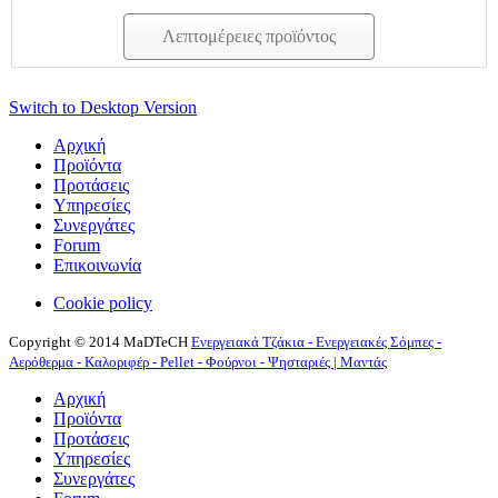
Λεπτομέρειες προϊόντος
Switch to Desktop Version
Αρχική
Προϊόντα
Προτάσεις
Υπηρεσίες
Συνεργάτες
Forum
Επικοινωνία
Cookie policy
Copyright © 2014 MaDTeCH
Ενεργειακά Τζάκια - Ενεργειακές Σόμπες -
Αερόθερμα - Καλοριφέρ - Pellet - Φούρνοι - Ψησταριές | Μαντάς
Αρχική
Προϊόντα
Προτάσεις
Υπηρεσίες
Συνεργάτες