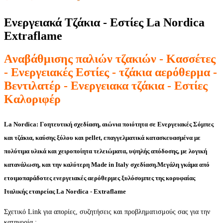
Ενεργειακά Τζάκια - Εστίες La Nordica
Extraflame
Aναβάθμισης παλιών τζακιών - Κασσέτες
- Eνεργειακές Εστίες - τζάκια αερόθερμα -
Βεντιλατέρ - Eνεργειακα τζάκια - Εστίες
Καλοριφέρ
La Nordica: Γοητευτική σχεδίαση, αιώνια ποιότητα σε Ενεργειακές Σόμπες
και τζάκια, καύσης ξύλου και pellet, επαγγελματικά κατασκευασμένα με
πολύτιμα υλικά και χειροποίητα τελειώματα, υψηλής απόδοσης, με λογική
κατανάλωση, και την καλύτερη Made in Italy σχεδίαση.Μεγάλη γκάμα από
ετοιμοπαράδοτες ενεργειακές αερόθερμες ξυλόσομπες της κορυφαίας
Ιταλικής εταιρείας La Nordica - Extraflame
Σχετικό
Link
για απορίες, συζητήσεις και προβληματισμούς σας για την
κατηγορία :