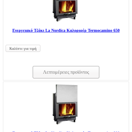
Ενεργειακό Τζάκι La Nordica Καλοριφέρ Termocamino 650
Καλέστε για τιμή
Λεπτομέρειες προϊόντος