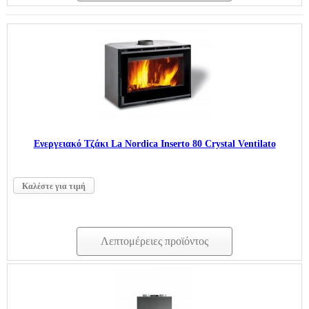
Ενεργειακό Τζάκι La Nordica Inserto 80 Crystal Ventilato
Καλέστε για τιμή
Λεπτομέρειες προϊόντος