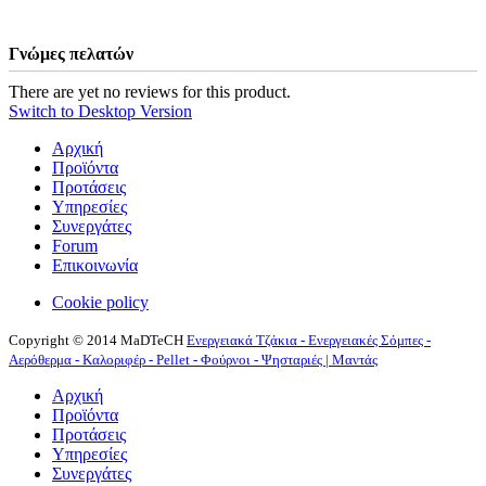
Γνώμες πελατών
There are yet no reviews for this product.
Switch to Desktop Version
Αρχική
Προϊόντα
Προτάσεις
Υπηρεσίες
Συνεργάτες
Forum
Επικοινωνία
Cookie policy
Copyright © 2014 MaDTeCH
Ενεργειακά Τζάκια - Ενεργειακές Σόμπες -
Αερόθερμα - Καλοριφέρ - Pellet - Φούρνοι - Ψησταριές | Μαντάς
Αρχική
Προϊόντα
Προτάσεις
Υπηρεσίες
Συνεργάτες