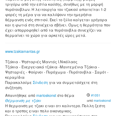
τριγύρω από την εστία καύσης, συνήθως με τη μορφή
πυρότουβλων. Η λειτουργία του τζακιού απαιτείται 1-2
φορές τη μέρα για να καλύψουν την ημερήσια
θέρμανση ενός σπιτιού. Εκεί το ξύλο καίγεται γρήγορα
και η φωτιά στη συνέχεια σβήνει. Όμως η θερμότητα που
έχει απορροφηθεί από τα πυρότουβλα συνεχίζει να
θερμαίνει το χώρο για αρκετές ώρες μετά.
www.tzakiamantas.gr
Τζάκια - Ψησταριές Μαντάς Ι.Νικόλαος
Τζάκια - Ενεργειακά τζάκια -Μαντεμένια Τζάκια -
Ψησταριές - Φούρνοι - Πυρόχωμα - Πυρότουβλα - Σαμότ -
κεραμίδια
Παρακαλούμε
Σύνδεση
για να συμμετάσχετε στη
συζήτηση.
Απαντήθηκε από
marioskonst
στο θέμα
#1051
Θέρμανση με τζάκι
από
marioskonst
Η θερμανση με τζακι ειναι οτι καλυτερο. Πολλη ζεστη
και ο τροπος ειναι πολυ οικονομικος.
Παρακαλούμε
Σύνδεση
για να συμμετάσχετε στη