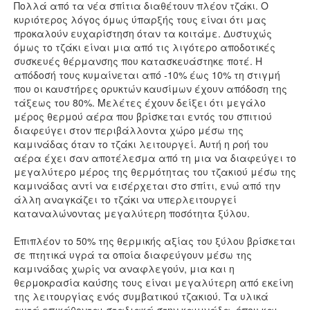
Πολλά από τα νέα σπίτια διαθέτουν πλέον τζάκι. Ο
κυριότερος λόγος όμως ύπαρξής τους είναι ότι μας
προκαλούν ευχαρίστηση όταν τα κοιτάμε. Δυστυχώς
όμως το τζάκι είναι μια από τις λιγότερο αποδοτικές
συσκευές θέρμανσης που κατασκευάστηκε ποτέ. Η
απόδοσή τους κυμαίνεται από -10% έως 10% τη στιγμή
που οι καυστήρες ορυκτών καυσίμων έχουν απόδοση της
τάξεως του 80%. Μελέτες έχουν δείξει ότι μεγάλο
μέρος θερμού αέρα που βρίσκεται εντός του σπιτιού
διαφεύγει στον περιβάλλοντα χώρο μέσω της
καμινάδας όταν το τζάκι λειτουργεί. Αυτή η ροή του
αέρα έχει σαν αποτέλεσμα από τη μια να διαφεύγει το
μεγαλύτερο μέρος της θερμότητας του τζακιού μέσω της
καμινάδας αντί να εισέρχεται στο σπίτι, ενώ από την
άλλη αναγκάζει το τζάκι να υπερλειτουργεί
καταναλώνοντας μεγαλύτερη ποσότητα ξύλου.
Επιπλέον το 50% της θερμικής αξίας του ξύλου βρίσκεται
σε πτητικά υγρά τα οποία διαφεύγουν μέσω της
καμινάδας χωρίς να αναφλεγούν, μια και η
θερμοκρασία καύσης τους είναι μεγαλύτερη από εκείνη
της λειτουργίας ενός συμβατικού τζακιού. Τα υλικά
αυτά επικάθονται σταδιακά στην καμινάδα, όπου και