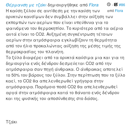
Θέρμανση με τζάκι
δημιουργήθηκε από
Flora
-
#86
Η καύση ξύλου σε αντίθεση με την καύση των
από
Flora
ορυκτών καυσίμων δεν συμβάλλει στην αύξηση των
εκπομπών των αερίων που είναι υπεύθυνα για το
φαινόμενο του θερμοκηπίου. Το κυριότερο από τα αέρια
αυτά είναι το CO2. Αυξημένη συγκέντρωση τέτοιων
αερίων στην ατμόσφαιρα εγκλωβίζουν τη θερμότητα
από τον ήλιο προκαλώντας αύξηση της μέσης τιμής της
θερμοκρασίας του πλανήτη.
Το ξύλο διαφέρει από τα ορυκτά καύσιμα μια και για τη
δημιουργία ενός δένδρου δεσμεύεται CO2 από την
ατμόσφαιρα σαν πηγή άνθρακα. Ο άνθρακας αποτελεί
το 50% του βάρους του ξύλου. Στην περίπτωση που το ξύλο
καεί, το CO2 θα απελευθερωθεί γρήγορα στην
ατμόσφαιρα. Παρόμοιο ποσό CO2 θα απελευθερωθεί
αργά στην ατμόσφαιρα κατά το θάνατο ενός δένδρου
και της φυσικής του αποσύνθεσης στο δάσος.
Τζάκι