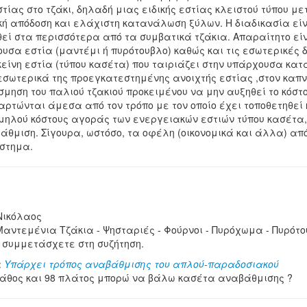
τίας στο τζάκι, δηλαδή μιας ειδικής εστίας κλειστού τύπου μ
 απόδοση και ελάχιστη κατανάλωση ξύλων. Η διαδικασία είνα
ί στα περισσότερα από τα συμβατικά τζάκια. Απαραίτητο είνα
σα εστία (μαντέμι ή πυρότουβλο) καθώς και τις εσωτερικές δ
είνη εστία (τύπου κασέτα) που ταιριάζει στην υπάρχουσα κατ
εσωτερικά της προεγκατεστημένης ανοιχτής εστίας ,στον καπ
μηση του παλιού τζακιού προκειμένου να μην αυξηθεί το κόστος
αρτώνται άμεσα από τον τρόπο με τον οποίο έχει τοποθετηθεί 
μηλού κόστους αγοράς των ενεργειακών εστιών τύπου κασέτα, 
άθμιση. Σίγουρα, ωστόσο, τα οφέλη (οικονομικά και άλλα) απ
άστημα.
Νικόλαος
Μαντεμένια Τζάκια - Ψησταριές - Φούρνοι - Πυρόχωμα - Πυρότο
 συμμετάσχετε στη συζήτηση.
α
Υπάρχει τρόπος αναβάθμισης του απλού-παραδοσιακού
 βάθος και 98 πλάτος μπορώ να βάλω κασέτα αναβάθμισης ?