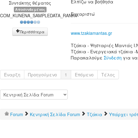
Ελπίζω να βοήθησα
Συντάκτης θέματος
Αποσυνδεμένος
Ευχαριστώ
COM_KUNENA_SAMPLEDATA_RANK4
Περισσότερα
www.tzakiamantas.gr
Τζάκια - Ψησταριές Μαντάς Ι.
Τζάκια - Ενεργειακά τζάκια -
Παρακαλούμε
Σύνδεση
για να
Έναρξη
Προηγούμενο
1
Επόμενο
Τέλος
Forum
Κεντρική Σελίδα Forum
Τζάκια
Υπάρχει τρό