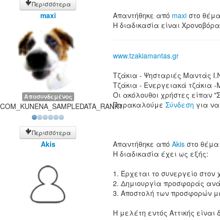
Περισσότερα
maxi
Απαντήθηκε από
maxi
στο θέμ
Η διαδικασία είναι Χρονοβόρα
www.tzakiamantas.gr
Τζάκια - Ψησταριές Μαντάς Ι.
Τζάκια - Ενεργειακά τζάκια -
Οι ακόλουθοι χρήστες είπαν "
Αποσυνδεμένος
Παρακαλούμε
Σύνδεση
για να
COM_KUNENA_SAMPLEDATA_RANK1
Περισσότερα
Akis
Απαντήθηκε από
Akis
στο θέμ
Η διαδικασία έχει ως εξής:
1. Έρχεται το συνεργείο στον
2. Δημιουργία προσφοράς ανά
3. Αποστολή των προσφορών με
Η μελέτη εντός Αττικής είναι